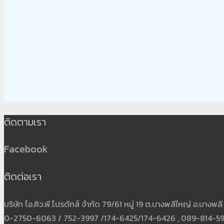
ติดตามเรา
Facebook
ติดต่อเรา
บริษัท ไอ.คิว.พี.โปรดักส์ จำกัด 79/61 หมู่ 19 ต.บางพลีใหญ่ อ.บาง
0-2750-6063 / 752-3997 /174-6425/174-6426 , 089-814-5931