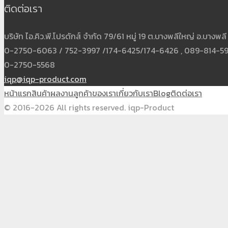
ติดต่อเรา
บริษัท ไอ.คิว.พี.โปรดักส์ จำกัด 79/61 หมู่ 19 ต.บางพลีใหญ่ อ.บาง
0-2750-6063 / 752-3997 /174-6425/174-6426 , 089-814-5931
0-2750-5568
iqp@iqp-product.com
หน้าแรก
สินค้า
ผลงาน
ลูกค้าของเรา
เกี่ยวกับเรา
Blog
ติดต่อเรา
© 2016-2026 All rights reserved. iqp-Product