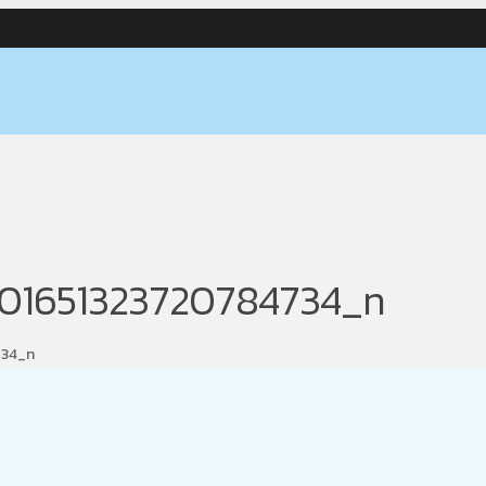
01651323720784734_n
734_n