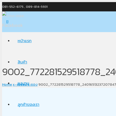
081-552-6175 , 089-814-5931
0-2750-5568
Facebook
หน้าแรก
สินค้า
9002_772281529518778_24
ผลงาน
Home
x-speed ระยอง
9002_772281529518778_2401651323720784
ลูกค้าของเรา