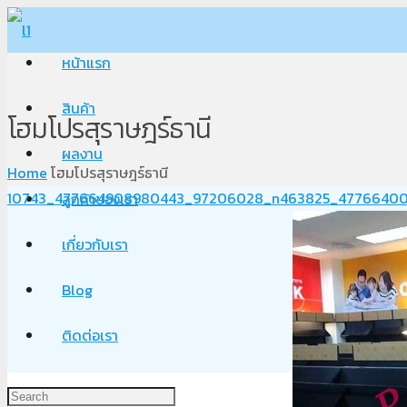
หน้าแรก
สินค้า
โฮมโปรสุราษฎร์ธานี
ผลงาน
Home
โฮมโปรสุราษฎร์ธานี
10743_477664908980443_97206028_n
463825_47766400
ลูกค้าของเรา
เกี่ยวกับเรา
Blog
ติดต่อเรา