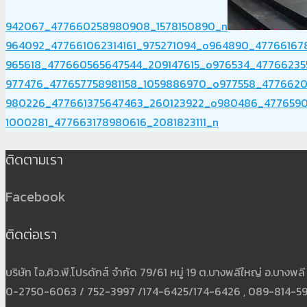
942067_477660258980908_1578150890_n
964092_477661062314161_975271094_o
964890_47766167
965618_477660565647544_209147615_o
976534_47766235
977476_477657758981158_1059886970_o
977558_4776620
980226_477661375647463_260123922_o
980486_4776590
1000281_477663178980616_2081823111_n
ติดตามเรา
Facebook
ติดต่อเรา
บริษัท ไอ.คิว.พี.โปรดักส์ จำกัด 79/61 หมู่ 19 ต.บางพลีใหญ่ อ.บาง
0-2750-6063 / 752-3997 /174-6425/174-6426 , 089-814-5931