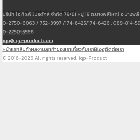
Product
was added to your cart
บริษัท ไอ.คิว.พี.โปรดักส์ จำกัด 79/61 หมู่ 19 ต.บางพลีใหญ่ อ.บาง
0-2750-6063 / 752-3997 /174-6425/174-6426 , 089-814-5931
0-2750-5568
ตะกร้าสินค้า
iqp@iqp-product.com
หน้าแรก
สินค้า
ผลงาน
ลูกค้าของเรา
เกี่ยวกับเรา
Blog
ติดต่อเรา
© 2016-2026 All rights reserved. iqp-Product