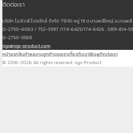
ติดต่อเรา
บริษัท ไอ.คิว.พี.โปรดักส์ จำกัด 79/61 หมู่ 19 ต.บางพลีใหญ่ อ.บาง
0-2750-6063 / 752-3997 /174-6425/174-6426 , 089-814-5931
0-2750-5568
iqp@iqp-product.com
หน้าแรก
สินค้า
ผลงาน
ลูกค้าของเรา
เกี่ยวกับเรา
Blog
ติดต่อเรา
© 2016-2026 All rights reserved. iqp-Product