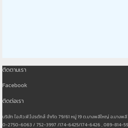
ติดตามเรา
Facebook
ติดต่อเรา
บริษัท ไอ.คิว.พี.โปรดักส์ จำกัด 79/61 หมู่ 19 ต.บางพลีใหญ่ อ.บาง
0-2750-6063 / 752-3997 /174-6425/174-6426 , 089-814-5931