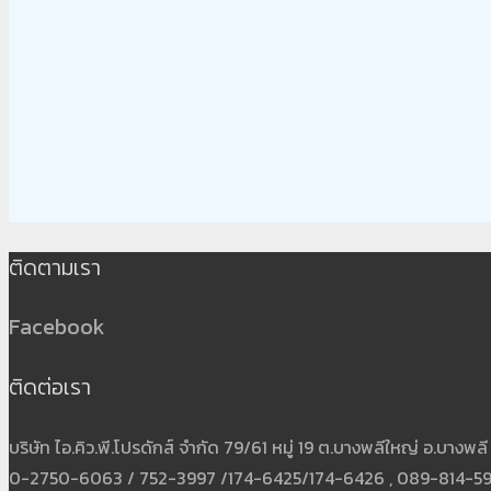
ติดตามเรา
Facebook
ติดต่อเรา
บริษัท ไอ.คิว.พี.โปรดักส์ จำกัด 79/61 หมู่ 19 ต.บางพลีใหญ่ อ.บาง
0-2750-6063 / 752-3997 /174-6425/174-6426 , 089-814-5931