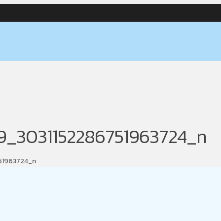
9_3031152286751963724_n
51963724_n