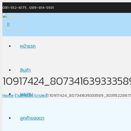
081-552-6175 , 089-814-5931
0-2750-5568
Facebook
หน้าแรก
สินค้า
10917424_80734163933358
ผลงาน
Home
ร้านค้าปลีก (บางพลี)
10917424_807341639333589_30311522867
ลูกค้าของเรา