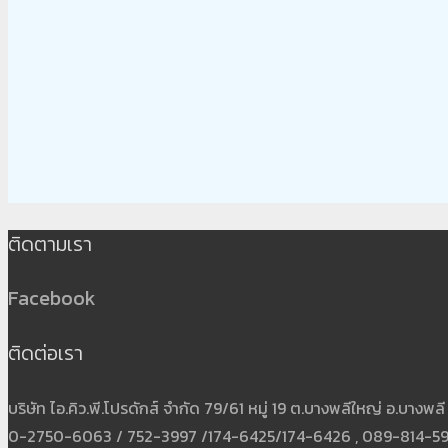
ติดตามเรา
Facebook
ติดต่อเรา
บริษัท ไอ.คิว.พี.โปรดักส์ จำกัด 79/61 หมู่ 19 ต.บางพลีใหญ่ อ.บาง
0-2750-6063 / 752-3997 /174-6425/174-6426 , 089-814-5931