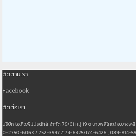
ติดตามเรา
Facebook
ติดต่อเรา
บริษัท ไอ.คิว.พี.โปรดักส์ จำกัด 79/61 หมู่ 19 ต.บางพลีใหญ่ อ.บาง
0-2750-6063 / 752-3997 /174-6425/174-6426 , 089-814-5931