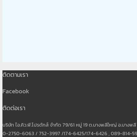
ติดตามเรา
Facebook
ติดต่อเรา
บริษัท ไอ.คิว.พี.โปรดักส์ จำกัด 79/61 หมู่ 19 ต.บางพลีใหญ่ อ.บาง
0-2750-6063 / 752-3997 /174-6425/174-6426 , 089-814-5931