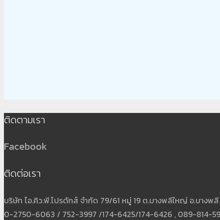
ติดตามเรา
Facebook
ติดต่อเรา
บริษัท ไอ.คิว.พี.โปรดักส์ จำกัด 79/61 หมู่ 19 ต.บางพลีใหญ่ อ.บาง
0-2750-6063 / 752-3997 /174-6425/174-6426 , 089-814-5931