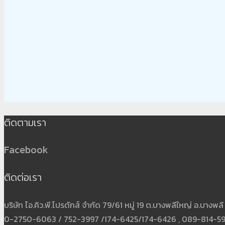
ติดตามเรา
Facebook
ติดต่อเรา
บริษัท ไอ.คิว.พี.โปรดักส์ จำกัด 79/61 หมู่ 19 ต.บางพลีใหญ่ อ.บาง
0-2750-6063 / 752-3997 /174-6425/174-6426 , 089-814-5931