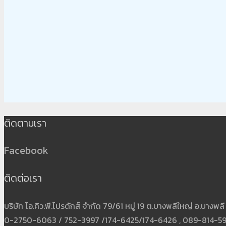
ติดตามเรา
Facebook
ติดต่อเรา
บริษัท ไอ.คิว.พี.โปรดักส์ จำกัด 79/61 หมู่ 19 ต.บางพลีใหญ่ อ.บาง
0-2750-6063 / 752-3997 /174-6425/174-6426 , 089-814-5931