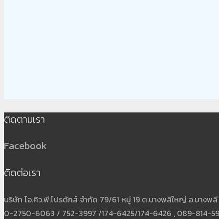
ติดตามเรา
Facebook
ติดต่อเรา
บริษัท ไอ.คิว.พี.โปรดักส์ จำกัด 79/61 หมู่ 19 ต.บางพลีใหญ่ อ.บาง
0-2750-6063 / 752-3997 /174-6425/174-6426 , 089-814-5931