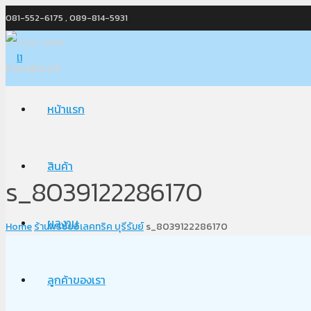
081-552-6175 , 089-814-5931
0-2750-5568
Facebook
หน้าแรก
สินค้า
s_8039122286170
ผลงาน
Home
ร้านพรชัยอิเลคทริค บุรีรัมย์
s_8039122286170
ลูกค้าของเรา