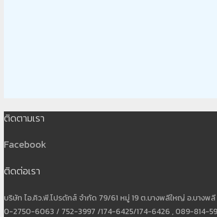
ติดตามเรา
Facebook
ติดต่อเรา
บริษัท ไอ.คิว.พี.โปรดักส์ จำกัด 79/61 หมู่ 19 ต.บางพลีใหญ่ อ.บาง
0-2750-6063 / 752-3997 /174-6425/174-6426 , 089-814-5931