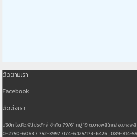
ติดตามเรา
Facebook
ติดต่อเรา
บริษัท ไอ.คิว.พี.โปรดักส์ จำกัด 79/61 หมู่ 19 ต.บางพลีใหญ่ อ.บาง
0-2750-6063 / 752-3997 /174-6425/174-6426 , 089-814-5931