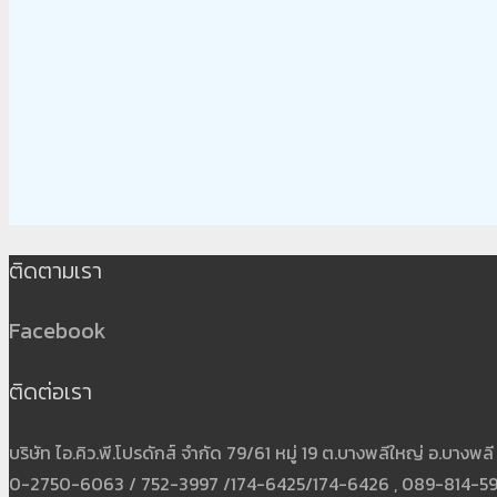
ติดตามเรา
Facebook
ติดต่อเรา
บริษัท ไอ.คิว.พี.โปรดักส์ จำกัด 79/61 หมู่ 19 ต.บางพลีใหญ่ อ.บาง
0-2750-6063 / 752-3997 /174-6425/174-6426 , 089-814-5931