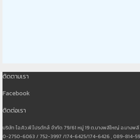
ติดตามเรา
Facebook
ติดต่อเรา
บริษัท ไอ.คิว.พี.โปรดักส์ จำกัด 79/61 หมู่ 19 ต.บางพลีใหญ่ อ.บาง
0-2750-6063 / 752-3997 /174-6425/174-6426 , 089-814-5931