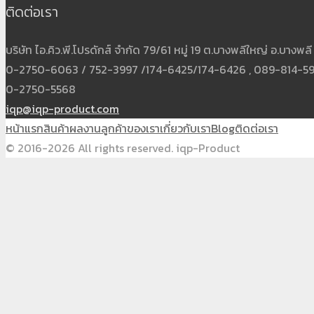
ติดต่อเรา
บริษัท ไอ.คิว.พี.โปรดักส์ จำกัด 79/61 หมู่ 19 ต.บางพลีใหญ่ อ.บาง
0-2750-6063 / 752-3997 /174-6425/174-6426 , 089-814-5931
0-2750-5568
iqp@iqp-product.com
หน้าแรก
สินค้า
ผลงาน
ลูกค้าของเรา
เกี่ยวกับเรา
Blog
ติดต่อเรา
© 2016-2026 All rights reserved. iqp-Product