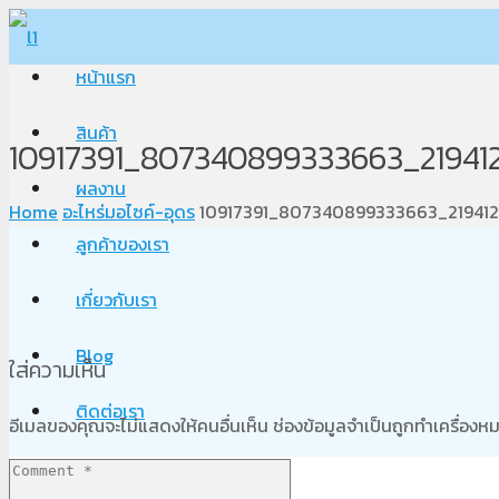
หน้าแรก
สินค้า
10917391_807340899333663_21941
ผลงาน
Home
อะไหร่มอไซค์-อุดร
10917391_807340899333663_21941
ลูกค้าของเรา
เกี่ยวกับเรา
Blog
ใส่ความเห็น
ติดต่อเรา
อีเมลของคุณจะไม่แสดงให้คนอื่นเห็น
ช่องข้อมูลจำเป็นถูกทำเครื่อง