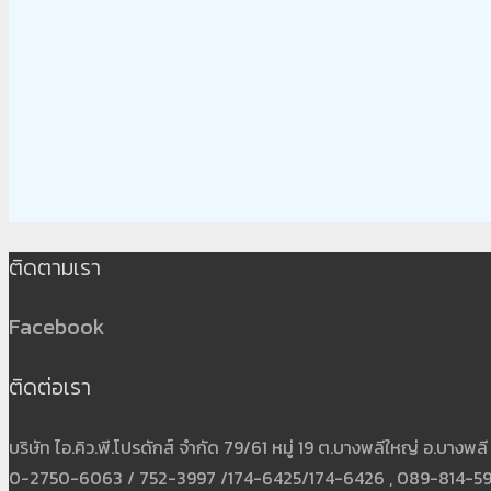
ติดตามเรา
Facebook
ติดต่อเรา
บริษัท ไอ.คิว.พี.โปรดักส์ จำกัด 79/61 หมู่ 19 ต.บางพลีใหญ่ อ.บาง
0-2750-6063 / 752-3997 /174-6425/174-6426 , 089-814-5931