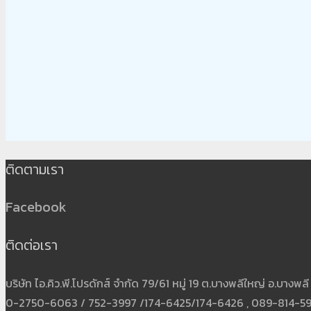
ติดตามเรา
Facebook
ติดต่อเรา
บริษัท ไอ.คิว.พี.โปรดักส์ จำกัด 79/61 หมู่ 19 ต.บางพลีใหญ่ อ.บาง
0-2750-6063 / 752-3997 /174-6425/174-6426 , 089-814-5931