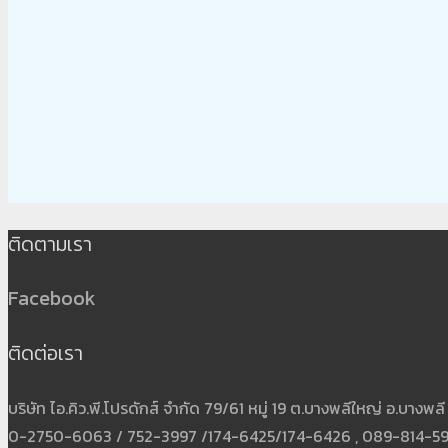
ติดตามเรา
Facebook
ติดต่อเรา
บริษัท ไอ.คิว.พี.โปรดักส์ จำกัด 79/61 หมู่ 19 ต.บางพลีใหญ่ อ.บาง
0-2750-6063 / 752-3997 /174-6425/174-6426 , 089-814-5931