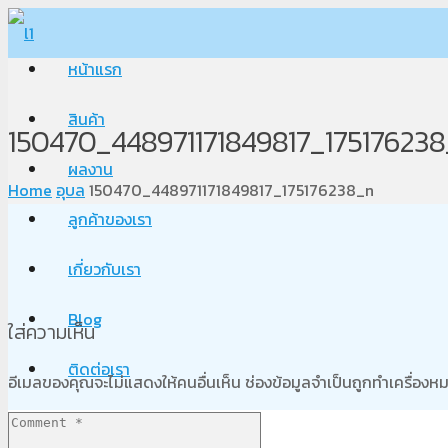
หน้าแรก
สินค้า
150470_448971171849817_17517623
ผลงาน
Home
อุบล
150470_448971171849817_175176238_n
ลูกค้าของเรา
เกี่ยวกับเรา
Blog
ใส่ความเห็น
ติดต่อเรา
อีเมลของคุณจะไม่แสดงให้คนอื่นเห็น
ช่องข้อมูลจำเป็นถูกทำเครื่อง