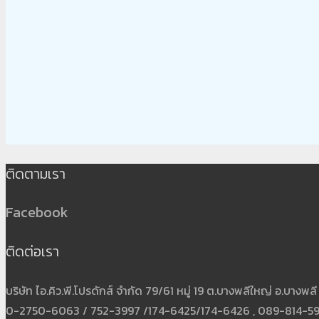
ติดตามเรา
Facebook
ติดต่อเรา
บริษัท ไอ.คิว.พี.โปรดักส์ จำกัด 79/61 หมู่ 19 ต.บางพลีใหญ่ อ.บาง
0-2750-6063 / 752-3997 /174-6425/174-6426 , 089-814-5931