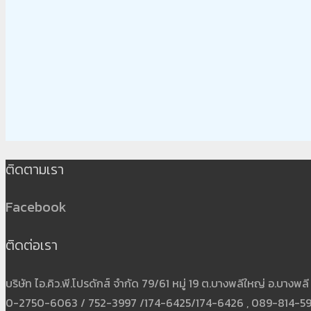
ติดตามเรา
Facebook
ติดต่อเรา
บริษัท ไอ.คิว.พี.โปรดักส์ จำกัด 79/61 หมู่ 19 ต.บางพลีใหญ่ อ.บาง
0-2750-6063 / 752-3997 /174-6425/174-6426 , 089-814-5931