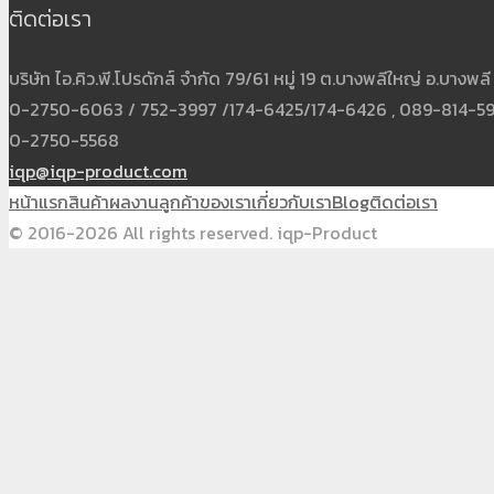
ติดต่อเรา
บริษัท ไอ.คิว.พี.โปรดักส์ จำกัด 79/61 หมู่ 19 ต.บางพลีใหญ่ อ.บาง
0-2750-6063 / 752-3997 /174-6425/174-6426 , 089-814-5931
0-2750-5568
iqp@iqp-product.com
หน้าแรก
สินค้า
ผลงาน
ลูกค้าของเรา
เกี่ยวกับเรา
Blog
ติดต่อเรา
© 2016-2026 All rights reserved. iqp-Product