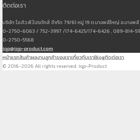
ติดต่อเรา
บริษัท ไอ.คิว.พี.โปรดักส์ จำกัด 79/61 หมู่ 19 ต.บางพลีใหญ่ อ.บาง
0-2750-6063 / 752-3997 /174-6425/174-6426 , 089-814-5931
0-2750-5568
iqp@iqp-product.com
หน้าแรก
สินค้า
ผลงาน
ลูกค้าของเรา
เกี่ยวกับเรา
Blog
ติดต่อเรา
© 2016-2026 All rights reserved. iqp-Product