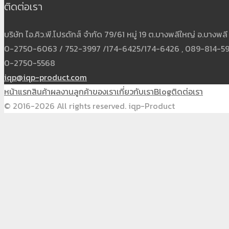
ติดต่อเรา
บริษัท ไอ.คิว.พี.โปรดักส์ จำกัด 79/61 หมู่ 19 ต.บางพลีใหญ่ อ.บาง
0-2750-6063 / 752-3997 /174-6425/174-6426 , 089-814-5931
0-2750-5568
iqp@iqp-product.com
หน้าแรก
สินค้า
ผลงาน
ลูกค้าของเรา
เกี่ยวกับเรา
Blog
ติดต่อเรา
© 2016-2026 All rights reserved. iqp-Product