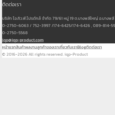
ติดต่อเรา
บริษัท ไอ.คิว.พี.โปรดักส์ จำกัด 79/61 หมู่ 19 ต.บางพลีใหญ่ อ.บาง
0-2750-6063 / 752-3997 /174-6425/174-6426 , 089-814-5931
0-2750-5568
iqp@iqp-product.com
หน้าแรก
สินค้า
ผลงาน
ลูกค้าของเรา
เกี่ยวกับเรา
Blog
ติดต่อเรา
© 2016-2026 All rights reserved. iqp-Product