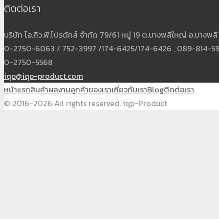
ติดต่อเรา
บริษัท ไอ.คิว.พี.โปรดักส์ จำกัด 79/61 หมู่ 19 ต.บางพลีใหญ่ อ.บาง
0-2750-6063 / 752-3997 /174-6425/174-6426 , 089-814-5931
0-2750-5568
iqp@iqp-product.com
หน้าแรก
สินค้า
ผลงาน
ลูกค้าของเรา
เกี่ยวกับเรา
Blog
ติดต่อเรา
© 2016-2026 All rights reserved. iqp-Product