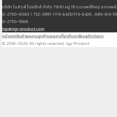
บริษัท ไอ.คิว.พี.โปรดักส์ จำกัด 79/61 หมู่ 19 ต.บางพลีใหญ่ อ.บาง
0-2750-6063 / 752-3997 /174-6425/174-6426 , 089-814-5931
0-2750-5568
iqp@iqp-product.com
หน้าแรก
สินค้า
ผลงาน
ลูกค้าของเรา
เกี่ยวกับเรา
Blog
ติดต่อเรา
© 2016-2026 All rights reserved. iqp-Product