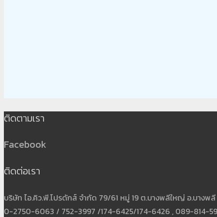
ติดตามเรา
Facebook
ติดต่อเรา
บริษัท ไอ.คิว.พี.โปรดักส์ จำกัด 79/61 หมู่ 19 ต.บางพลีใหญ่ อ.บาง
0-2750-6063 / 752-3997 /174-6425/174-6426 , 089-814-5931