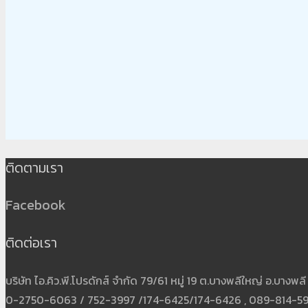
ติดตามเรา
Facebook
ติดต่อเรา
บริษัท ไอ.คิว.พี.โปรดักส์ จำกัด 79/61 หมู่ 19 ต.บางพลีใหญ่ อ.บาง
0-2750-6063 / 752-3997 /174-6425/174-6426 , 089-814-5931