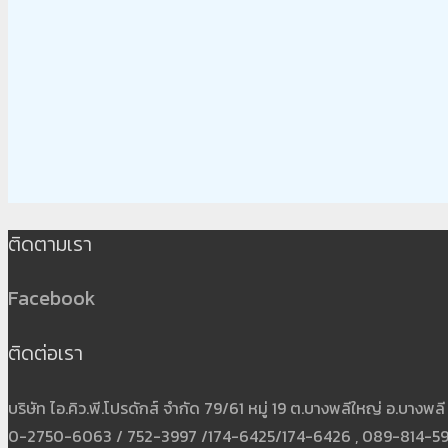
ติดตามเรา
Facebook
ติดต่อเรา
บริษัท ไอ.คิว.พี.โปรดักส์ จำกัด 79/61 หมู่ 19 ต.บางพลีใหญ่ อ.บาง
0-2750-6063 / 752-3997 /174-6425/174-6426 , 089-814-5931