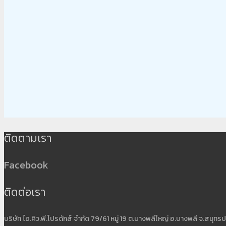
ติดตามเรา
Facebook
ติดต่อเรา
บริษัท ไอ.คิว.พี.โปรดักส์ จำกัด 79/61 หมู่ 19 ต.บางพลีใหญ่ อ.บางพลี จ.สมุ