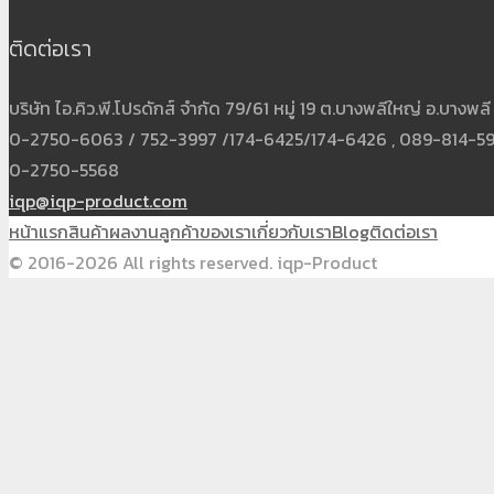
ติดต่อเรา
บริษัท ไอ.คิว.พี.โปรดักส์ จำกัด 79/61 หมู่ 19 ต.บางพลีใหญ่ อ.บาง
0-2750-6063 / 752-3997 /174-6425/174-6426 , 089-814-5931
0-2750-5568
iqp@iqp-product.com
หน้าแรก
สินค้า
ผลงาน
ลูกค้าของเรา
เกี่ยวกับเรา
Blog
ติดต่อเรา
© 2016-2026 All rights reserved. iqp-Product