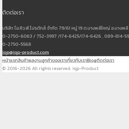
ติดต่อเรา
บริษัท ไอ.คิว.พี.โปรดักส์ จำกัด 79/61 หมู่ 19 ต.บางพลีใหญ่ อ.บาง
0-2750-6063 / 752-3997 /174-6425/174-6426 , 089-814-5931
0-2750-5568
iqp@iqp-product.com
หน้าแรก
สินค้า
ผลงาน
ลูกค้าของเรา
เกี่ยวกับเรา
Blog
ติดต่อเรา
© 2016-2026 All rights reserved. iqp-Product