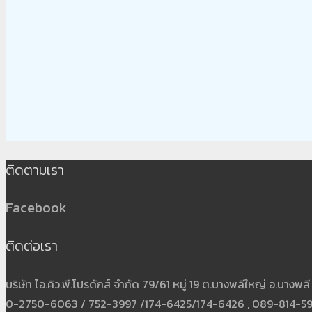
ติดตามเรา
Facebook
ติดต่อเรา
บริษัท ไอ.คิว.พี.โปรดักส์ จำกัด 79/61 หมู่ 19 ต.บางพลีใหญ่ อ.บาง
0-2750-6063 / 752-3997 /174-6425/174-6426 , 089-814-5931