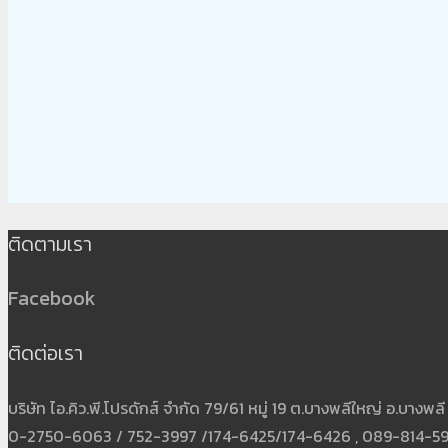
ติดตามเรา
Facebook
ติดต่อเรา
บริษัท ไอ.คิว.พี.โปรดักส์ จำกัด 79/61 หมู่ 19 ต.บางพลีใหญ่ อ.บาง
0-2750-6063 / 752-3997 /174-6425/174-6426 , 089-814-5931